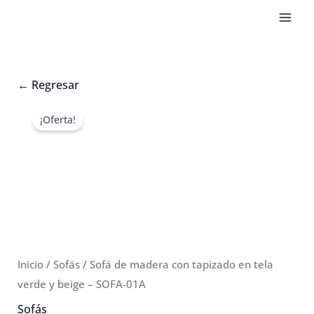
Ir
al
contenido
←
Regresar
¡Oferta!
Inicio
/
Sofás
/ Sofá de madera con tapizado en tela
verde y beige – SOFA-01A
Sofás