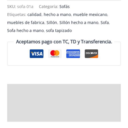
madera
SKU:
sofa-01a
Categoría:
Sofás
con
Etiquetas:
calidad
,
hecho a mano
,
mueble mexicano
,
tapizado
muebles de fabrica
,
Sillón
,
Sillón hecho a mano
,
Sofa
,
en
Sofa hecho a mano
,
sofa tapizado
tela
Aceptamos pago con TC, TD y Transferencia.
verde
y
beige
-
SOFA-
01A
Descripción
cantidad
Información adicional
Valoraciones (0)