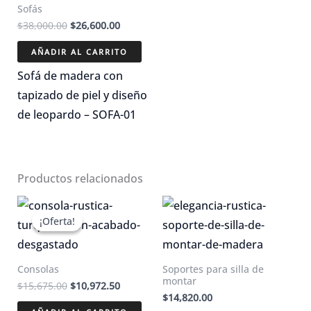
Sofás
El
El
$
38,000.00
$
26,600.00
precio
precio
original
actual
AÑADIR AL CARRITO
era:
es:
$38,000.00.
$26,600.00.
Sofá de madera con
tapizado de piel y diseño
de leopardo – SOFA-01
Productos relacionados
¡Oferta!
¡Oferta!
Consolas
Soportes para silla de
montar
El
El
$
15,675.00
$
10,972.50
precio
precio
$
14,820.00
original
actual