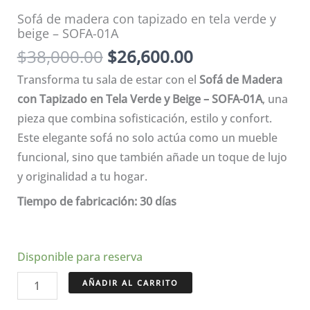
Sofá de madera con tapizado en tela verde y
beige – SOFA-01A
El
El
$
38,000.00
$
26,600.00
precio
precio
Transforma tu sala de estar con el
Sofá de Madera
original
actual
con Tapizado en Tela Verde y Beige – SOFA-01A
, una
era:
es:
pieza que combina sofisticación, estilo y confort.
$38,000.00.
$26,600.00.
Este elegante sofá no solo actúa como un mueble
funcional, sino que también añade un toque de lujo
y originalidad a tu hogar.
Tiempo de fabricación: 30 días
Disponible para reserva
Sofá
AÑADIR AL CARRITO
de