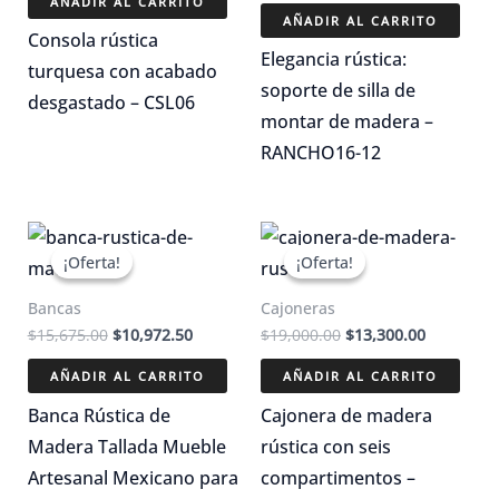
AÑADIR AL CARRITO
era:
es:
AÑADIR AL CARRITO
$15,675.00.
$10,972.50.
Consola rústica
Elegancia rústica:
turquesa con acabado
soporte de silla de
desgastado – CSL06
montar de madera –
RANCHO16-12
¡Oferta!
¡Oferta!
¡Oferta!
¡Oferta!
Bancas
Cajoneras
El
El
El
El
$
15,675.00
$
10,972.50
$
19,000.00
$
13,300.00
precio
precio
precio
precio
original
actual
original
actual
AÑADIR AL CARRITO
AÑADIR AL CARRITO
era:
es:
era:
es:
$15,675.00.
$10,972.50.
$19,000.00.
$13,300.0
Banca Rústica de
Cajonera de madera
Madera Tallada Mueble
rústica con seis
Artesanal Mexicano para
compartimentos –