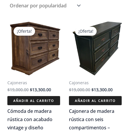
popularidad
¡Oferta!
¡Oferta!
Cajoneras
Cajoneras
El
El
El
El
$
19,000.00
$
13,300.00
$
19,000.00
$
13,300.00
precio
precio
precio
precio
original
actual
original
actual
AÑADIR AL CARRITO
AÑADIR AL CARRITO
era:
es:
era:
es:
$19,000.00.
$13,300.00.
$19,000.00.
$13,300.0
Cómoda de madera
Cajonera de madera
rústica con acabado
rústica con seis
vintage y diseño
compartimentos –