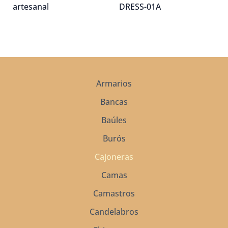
artesanal
DRESS-01A
Armarios
Bancas
Baúles
Burós
Cajoneras
Camas
Camastros
Candelabros