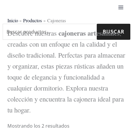
Ir
al
contenido
Inicio
Productos
Cajoneras
Buscar
cajoneras artesanales
Descubre nuestras
BUSCAR
,
por:
creadas con un enfoque en la calidad y el
diseño tradicional. Perfectas para almacenar
y organizar, estas piezas rústicas añaden un
toque de elegancia y funcionalidad a
cualquier dormitorio. Explora nuestra
colección y encuentra la cajonera ideal para
tu hogar.
Ordenado
Mostrando los 2 resultados
por