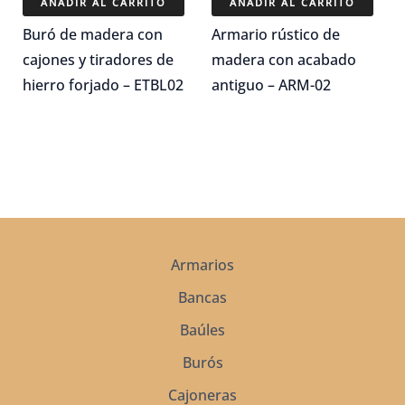
original
actual
original
actual
AÑADIR AL CARRITO
AÑADIR AL CARRITO
era:
es:
era:
es:
$10,450.00.
$7,315.00.
$23,275.00.
$16,292.5
Buró de madera con
Armario rústico de
cajones y tiradores de
madera con acabado
hierro forjado – ETBL02
antiguo – ARM-02
Armarios
Bancas
Baúles
Burós
Cajoneras