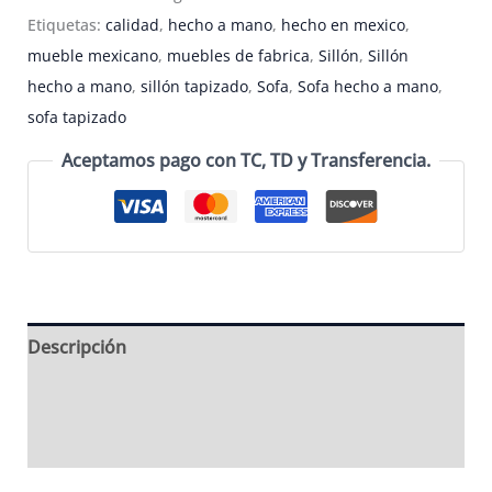
con
Etiquetas:
calidad
,
hecho a mano
,
hecho en mexico
,
tapizado
mueble mexicano
,
muebles de fabrica
,
Sillón
,
Sillón
de
hecho a mano
,
sillón tapizado
,
Sofa
,
Sofa hecho a mano
,
piel
sofa tapizado
y
Aceptamos pago con TC, TD y Transferencia.
diseño
de
leopardo
-
SOFA-
01
Descripción
cantidad
Información adicional
Valoraciones (0)