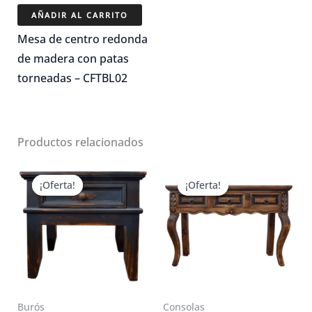
precio
precio
original
actual
AÑADIR AL CARRITO
era:
es:
$11,400.00.
$7,980.00.
Mesa de centro redonda
de madera con patas
torneadas – CFTBL02
Productos relacionados
¡Oferta!
¡Oferta!
¡Oferta!
¡Oferta!
Burós
Consolas