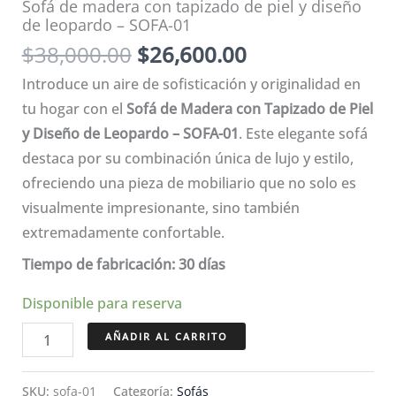
Sofá de madera con tapizado de piel y diseño
de leopardo – SOFA-01
El
El
$
38,000.00
$
26,600.00
precio
precio
Introduce un aire de sofisticación y originalidad en
original
actual
tu hogar con el
Sofá de Madera con Tapizado de Piel
era:
es:
y Diseño de Leopardo – SOFA-01
. Este elegante sofá
$38,000.00.
$26,600.00.
destaca por su combinación única de lujo y estilo,
ofreciendo una pieza de mobiliario que no solo es
visualmente impresionante, sino también
extremadamente confortable.
Tiempo de fabricación: 30 días
Disponible para reserva
Sofá
AÑADIR AL CARRITO
de
madera
SKU:
sofa-01
Categoría:
Sofás