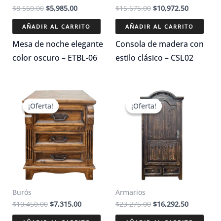
El
El
El
El
$
8,550.00
$
5,985.00
$
15,675.00
$
10,972.50
precio
precio
precio
precio
original
actual
original
actual
AÑADIR AL CARRITO
AÑADIR AL CARRITO
era:
es:
era:
es:
$8,550.00.
$5,985.00.
$15,675.00.
$10,972.5
Mesa de noche elegante
Consola de madera con
color oscuro – ETBL-06
estilo clásico – CSL02
¡Oferta!
¡Oferta!
¡Oferta!
¡Oferta!
Burós
Armarios
El
El
El
El
$
10,450.00
$
7,315.00
$
23,275.00
$
16,292.50
precio
precio
precio
precio