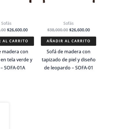
Sofás
Sofás
El
El
El
El
.00
$
26,600.00
$
38,000.00
$
26,600.00
precio
precio
precio
precio
original
actual
original
actual
 AL CARRITO
AÑADIR AL CARRITO
era:
es:
era:
es:
$38,000.00.
$26,600.00.
$38,000.00.
$26,600.00.
e madera con
Sofá de madera con
en tela verde y
tapizado de piel y diseño
 – SOFA-01A
de leopardo – SOFA-01