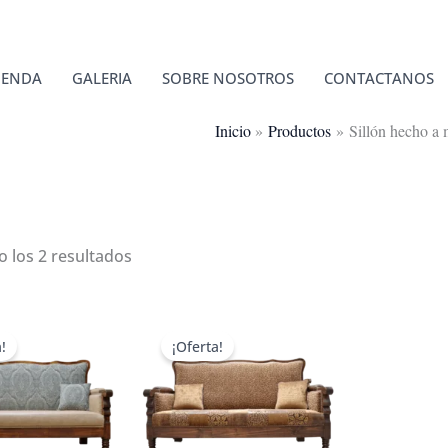
IENDA
GALERIA
SOBRE NOSOTROS
CONTACTANOS
Inicio
Productos
Sillón hecho a
Ordenado
 los 2 resultados
por
popularidad
!
¡Oferta!