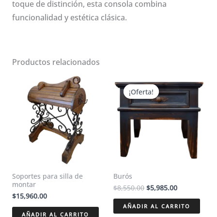
toque de distinción, esta consola combina
funcionalidad y estética clásica.
Productos relacionados
¡Oferta!
¡Oferta!
Soportes para silla de
Burós
montar
El
El
$
8,550.00
$
5,985.00
$
15,960.00
precio
precio
original
actual
AÑADIR AL CARRITO
era:
es:
AÑADIR AL CARRITO