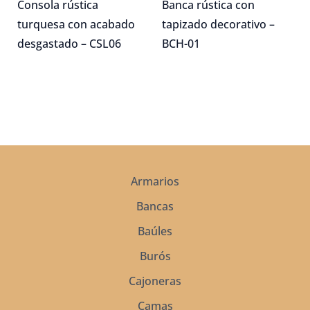
$15,675.00.
$10,972.50.
$15,675.00.
$10,972.5
Consola rústica
Banca rústica con
turquesa con acabado
tapizado decorativo –
desgastado – CSL06
BCH-01
Armarios
Bancas
Baúles
Burós
Cajoneras
Camas