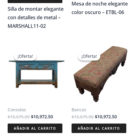
$8,550.00.
$5,985.00.
Mesa de noche elegante
Silla de montar elegante
color oscuro – ETBL-06
con detalles de metal –
MARSHALL11-02
¡Oferta!
¡Oferta!
¡Oferta!
¡Oferta!
Consolas
Bancas
El
El
El
El
$
15,675.00
$
10,972.50
$
15,675.00
$
10,972.50
precio
precio
precio
precio
original
actual
original
actual
AÑADIR AL CARRITO
AÑADIR AL CARRITO
era:
es:
era:
es: