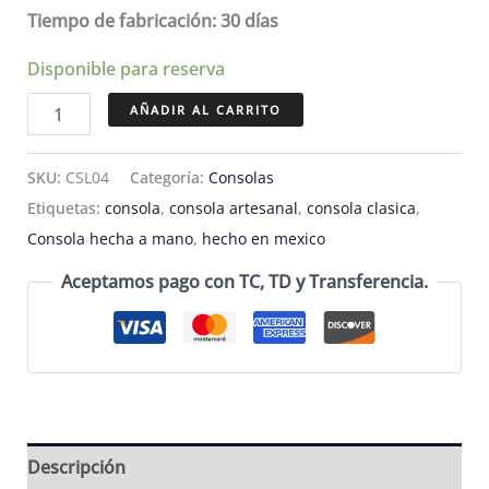
Tiempo de fabricación: 30 días
Disponible para reserva
Consola
AÑADIR AL CARRITO
clásica
de
SKU:
CSL04
Categoría:
Consolas
madera
Etiquetas:
consola
,
consola artesanal
,
consola clasica
,
y
Consola hecha a mano
,
hecho en mexico
acabado
Aceptamos pago con TC, TD y Transferencia.
rústico-
CSL04
cantidad
Descripción