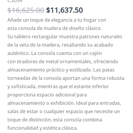
CSL04
El
El
$
16,625.00
$
11,637.50
precio
precio
Añade un toque de elegancia a tu hogar con
original
actual
esta consola de madera de diseño clásico.
era:
es:
Su tablero rectangular muestra patrones naturales
$16,625.00.
$11,637.50.
de la veta de la madera, resaltando su acabado
auténtico. La consola cuenta con un cajón
con tiradores de metal ornamentales, ofreciendo
almacenamiento práctico y estilizado. Las patas
torneadas de la consola aportan una forma robusta
y sofisticada, mientras que el estante inferior
proporciona espacio adicional para
almacenamiento o exhibición. Ideal para entradas,
salas de estar o cualquier espacio que necesite un
toque de distinción, esta consola combina
funcionalidad y estética clásica.