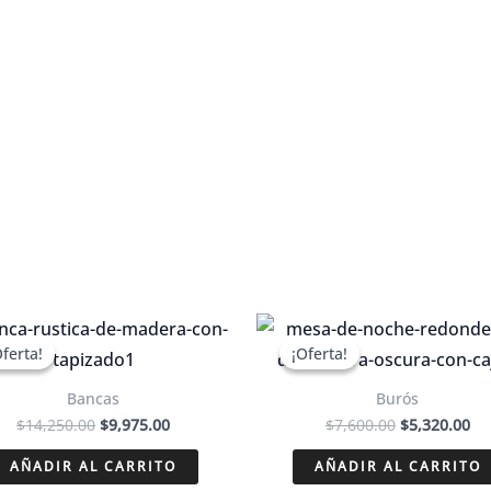
Oferta!
Oferta!
¡Oferta!
¡Oferta!
Bancas
Burós
El
El
El
El
$
14,250.00
$
9,975.00
$
7,600.00
$
5,320.00
precio
precio
precio
pr
original
actual
original
ac
AÑADIR AL CARRITO
AÑADIR AL CARRITO
era:
es:
era:
es: