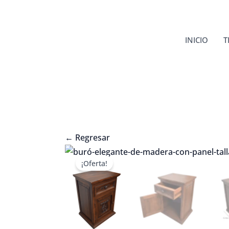
Ir
al
contenido
INICIO
T
←
Regresar
¡Oferta!