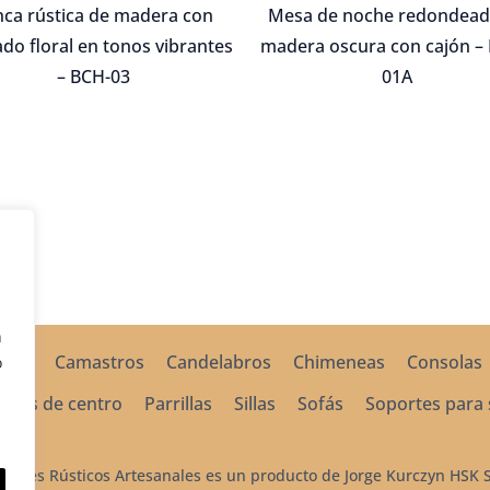
$14,250.00.
$9,975.00.
$7,600.00.
$5
ca rústica de madera con
Mesa de noche redondead
ado floral en tonos vibrantes
madera oscura con cajón – 
– BCH-03
01A
n
mas
Camastros
Candelabros
Chimeneas
Consolas
o
esas de centro
Parrillas
Sillas
Sofás
Soportes para 
ebles Rústicos Artesanales es un producto de Jorge Kurczyn HSK S.