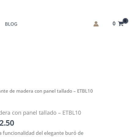
0
BLOG
ante de madera con panel tallado – ETBL10
era con panel tallado – ETBL10
El
2.50
o
precio
a funcionalidad del elegante buró de