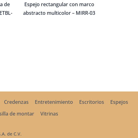
,320.00.
$9,500.00.
$6,650.00.
a de
Espejo rectangular con marco
ETBL-
abstracto multicolor – MIRR-03
Credenzas
Entretenimiento
Escritorios
Espejos
silla de montar
Vitrinas
A. de C.V.