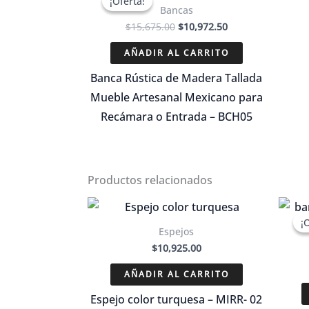
¡Oferta!
¡Oferta!
Bancas
El
El
$
15,675.00
$
10,972.50
precio
precio
original
actual
AÑADIR AL CARRITO
era:
es:
$15,675.00.
$10,972.50.
Banca Rústica de Madera Tallada
Mueble Artesanal Mexicano para
Recámara o Entrada – BCH05
Productos relacionados
¡
¡
Espejos
$
10,925.00
AÑADIR AL CARRITO
Espejo color turquesa – MIRR- 02