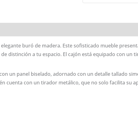
cantidad
oraciones (0)
l elegante buró de madera. Este sofisticado mueble present
e distinción a tu espacio. El cajón está equipado con un ti
con un panel biselado, adornado con un detalle tallado si
ién cuenta con un tirador metálico, que no solo facilita su 