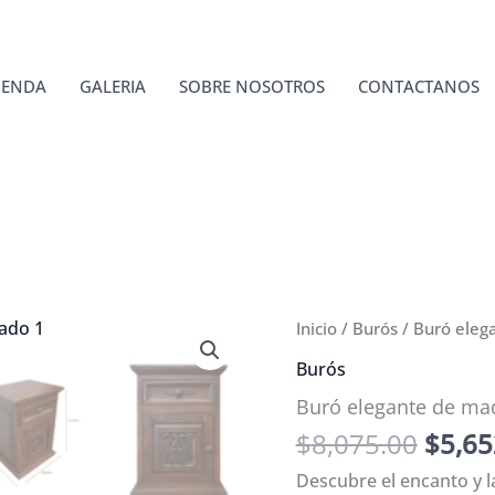
IENDA
GALERIA
SOBRE NOSOTROS
CONTACTANOS
Inicio
/
Burós
/ Buró eleg
Burós
Buró elegante de mad
El
$
8,075.00
$
5,65
preci
Descubre el encanto y l