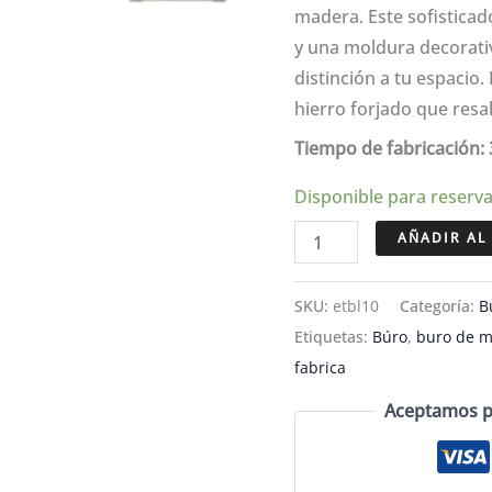
origin
madera. Este sofisticad
era:
y una moldura decorati
$8,07
distinción a tu espacio.
hierro forjado que resal
Tiempo de fabricación: 
Disponible para reserv
Buró
AÑADIR AL
elegante
de
SKU:
etbl10
Categoría:
B
madera
Etiquetas:
Búro
,
buro de 
con
fabrica
panel
Aceptamos pa
tallado
-
ETBL10