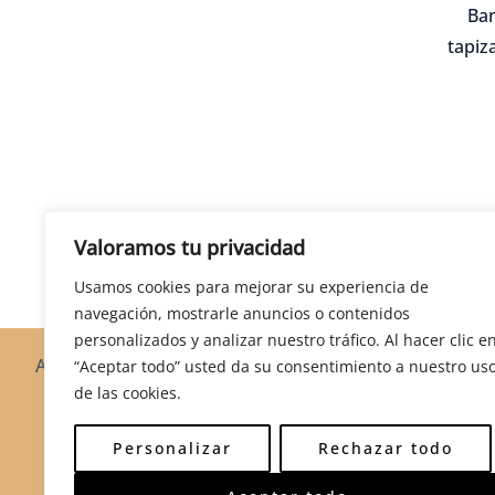
Ban
tapiz
Valoramos tu privacidad
Usamos cookies para mejorar su experiencia de
navegación, mostrarle anuncios o contenidos
personalizados y analizar nuestro tráfico. Al hacer clic e
Armarios
Bancas
Baúles
Burós
Cajoneras
Ca
“Aceptar todo” usted da su consentimiento a nuestro us
de las cookies.
Mecedoras
Mesas
M
Personalizar
Rechazar todo
© 2026 Mu