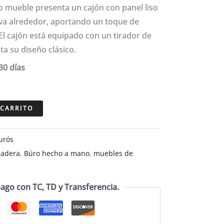
al
actual
o mueble presenta un cajón con panel liso
es:
va alrededor, aportando un toque de
5.00.
$5,652.50.
 El cajón está equipado con un tirador de
ta su diseño clásico.
30 días
a
 CARRITO
urós
madera
,
Búro hecho a mano
,
muebles de
go con TC, TD y Transferencia.