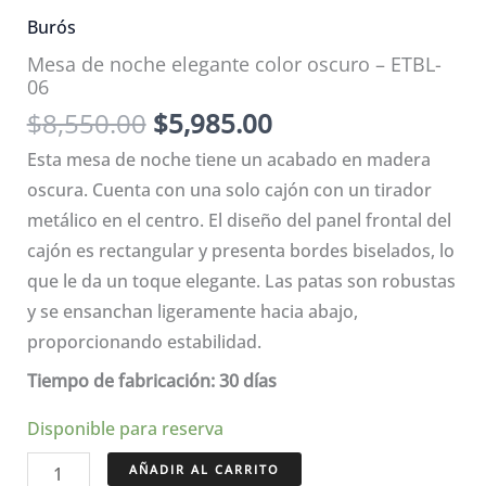
Burós
Mesa de noche elegante color oscuro – ETBL-
06
El
El
$
8,550.00
$
5,985.00
precio
precio
Esta mesa de noche tiene un acabado en madera
original
actual
oscura. Cuenta con una solo cajón con un tirador
era:
es:
metálico en el centro. El diseño del panel frontal del
$8,550.00.
$5,985.00.
cajón es rectangular y presenta bordes biselados, lo
que le da un toque elegante. Las patas son robustas
y se ensanchan ligeramente hacia abajo,
proporcionando estabilidad.
Tiempo de fabricación: 30 días
Disponible para reserva
Mesa
AÑADIR AL CARRITO