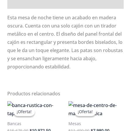
Valoraciones (0)
Esta mesa de noche tiene un acabado en madera
oscura. Cuenta con una solo cajón con un tirador
metálico en el centro. El diseño del panel frontal del
cajón es rectangular y presenta bordes biselados, lo
que le da un toque elegante. Las patas son robustas
y se ensanchan ligeramente hacia abajo,
proporcionando estabilidad.
Productos relacionados
¡Oferta!
¡Oferta!
¡Oferta!
¡Oferta!
Bancas
Mesas
El
El
El
El
$
15,675.00
$
10,972.50
$
11,400.00
$
7,980.00