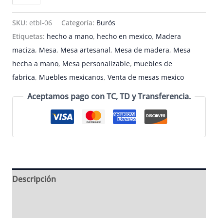
de
noche
SKU:
etbl-06
Categoría:
Burós
elegante
Etiquetas:
hecho a mano
,
hecho en mexico
,
Madera
color
maciza
,
Mesa
,
Mesa artesanal
,
Mesa de madera
,
Mesa
oscuro
hecha a mano
,
Mesa personalizable
,
muebles de
-
fabrica
,
Muebles mexicanos
,
Venta de mesas mexico
ETBL-
Aceptamos pago con TC, TD y Transferencia.
06
cantidad
Descripción
Información adicional