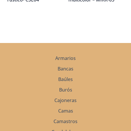
Armarios
Bancas
Baúles
Burós
Cajoneras
Camas
Camastros