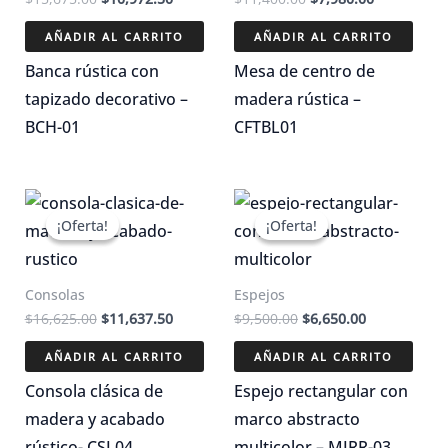
precio
precio
precio
precio
original
actual
original
actual
AÑADIR AL CARRITO
AÑADIR AL CARRITO
era:
es:
era:
es:
$15,675.00.
$10,972.50.
$11,400.00.
$7,980.00.
Banca rústica con
Mesa de centro de
tapizado decorativo –
madera rústica –
BCH-01
CFTBL01
¡Oferta!
¡Oferta!
¡Oferta!
¡Oferta!
Consolas
Espejos
El
El
El
El
$
16,625.00
$
11,637.50
$
9,500.00
$
6,650.00
precio
precio
precio
precio
original
actual
original
actual
AÑADIR AL CARRITO
AÑADIR AL CARRITO
era:
es:
era:
es:
$16,625.00.
$11,637.50.
$9,500.00.
$6,650.00.
Consola clásica de
Espejo rectangular con
madera y acabado
marco abstracto
rústico- CSL04
multicolor – MIRR-03