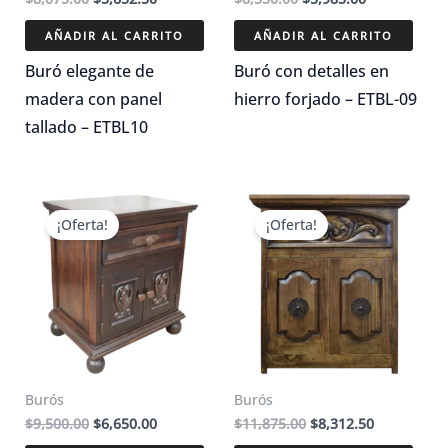
precio
precio
precio
precio
original
actual
original
actual
AÑADIR AL CARRITO
AÑADIR AL CARRITO
era:
es:
era:
es:
$8,075.00.
$5,652.50.
$8,550.00.
$5,985.00.
Buró elegante de
Buró con detalles en
madera con panel
hierro forjado – ETBL-09
tallado – ETBL10
¡Oferta!
¡Oferta!
Burós
Burós
El
El
El
El
$
9,500.00
$
6,650.00
$
11,875.00
$
8,312.50
precio
precio
precio
precio