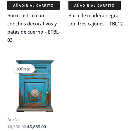
original
actual
original
actual
AÑADIR AL CARRITO
AÑADIR AL CARRITO
era:
es:
era:
es:
$11,875.00.
$8,312.50.
$7,125.00.
$4,987.50.
Buró rústico con
Buró de madera negra
conchos decorativos y
con tres cajones – TBL12
patas de cuerno – ETBL-
03
¡Oferta!
Burós
El
El
$
8,550.00
$
5,885.00