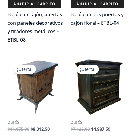
original
actual
original
actual
AÑADIR AL CARRITO
AÑADIR AL CARRITO
era:
es:
era:
es:
$9,500.00.
$6,650.00.
$11,875.00.
$8,312.50.
Buró con cajón, puertas
Buró con dos puertas y
con paneles decorativos
cajón floral – ETBL-04
y tiradores metálicos –
ETBL-08
¡Oferta!
¡Oferta!
Burós
Burós
El
El
El
El
$
11,875.00
$
8,312.50
$
7,125.00
$
4,987.50
precio
precio
precio
precio