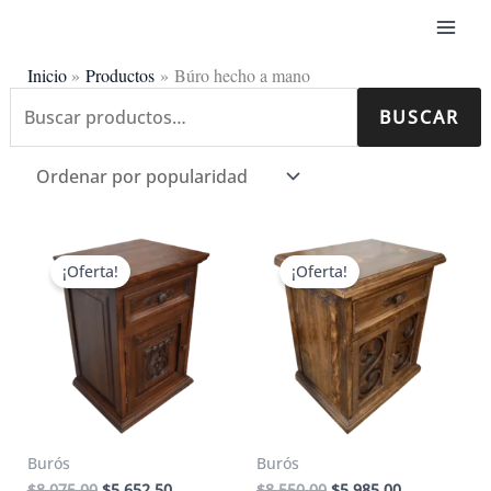
Ir
al
contenido
Inicio
Productos
Búro hecho a mano
Buscar
BUSCAR
Ordenado
Mostrando los 7 resultados
por:
por
popularidad
¡Oferta!
¡Oferta!
Burós
Burós
El
El
El
El
$
8,075.00
$
5,652.50
$
8,550.00
$
5,985.00