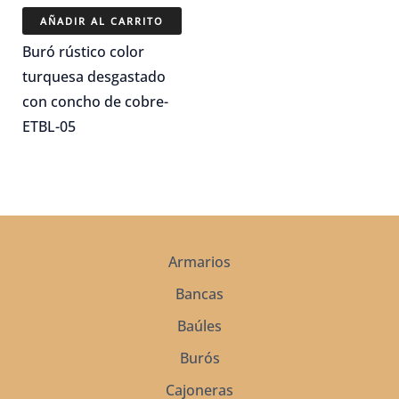
precio
precio
original
actual
AÑADIR AL CARRITO
era:
es:
$8,550.00.
$5,885.00.
Buró rústico color
turquesa desgastado
con concho de cobre-
ETBL-05
Armarios
Bancas
Baúles
Burós
Cajoneras