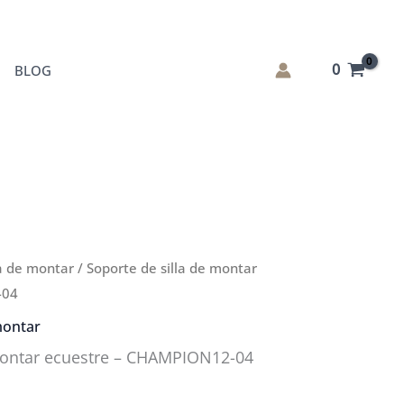
0
BLOG
la de montar
/ Soporte de silla de montar
-04
montar
 montar ecuestre – CHAMPION12-04