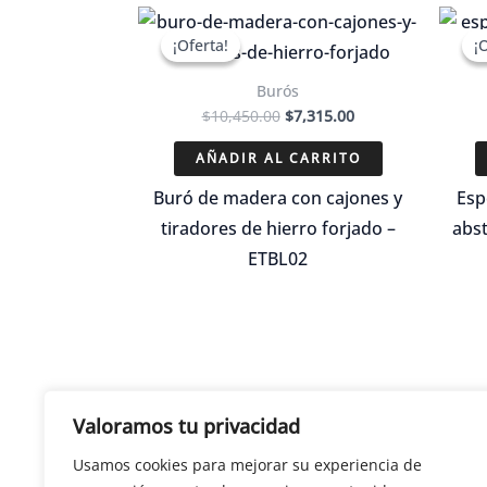
¡Oferta!
¡Oferta!
¡
¡
Burós
El
El
$
10,450.00
$
7,315.00
precio
precio
original
actual
AÑADIR AL CARRITO
era:
es:
$10,450.00.
$7,315.00.
Buró de madera con cajones y
Esp
tiradores de hierro forjado –
abst
ETBL02
Valoramos tu privacidad
Usamos cookies para mejorar su experiencia de