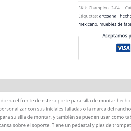
silla
SKU:
Champion12-04
Ca
de
Etiquetas:
artesanal
,
hech
montar
mexicano
,
muebles de fabr
ecuestre
Aceptamos pa
-
CHAMPION12-
04
cantidad
oraciones (0)
s adorna el frente de este soporte para silla de montar he
ersonalizar con sus iniciales talladas o la marca del rancho
para su silla de montar, y también se pueden usar como ta
cansa sobre el soporte. Tiene un pedestal y pies de trompe