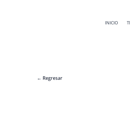
Ir
al
contenido
INICIO
T
←
Regresar