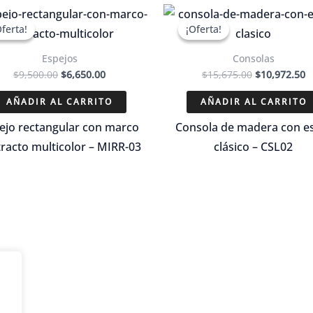
Oferta!
Oferta!
¡Oferta!
¡Oferta!
Espejos
Consolas
El
El
El
El
$
9,500.00
$
6,650.00
$
15,675.00
$
10,972.50
precio
precio
precio
p
original
actual
original
a
AÑADIR AL CARRITO
AÑADIR AL CARRITO
era:
es:
era:
e
$9,500.00.
$6,650.00.
$15,675.00.
$
ejo rectangular con marco
Consola de madera con es
racto multicolor – MIRR-03
clásico – CSL02