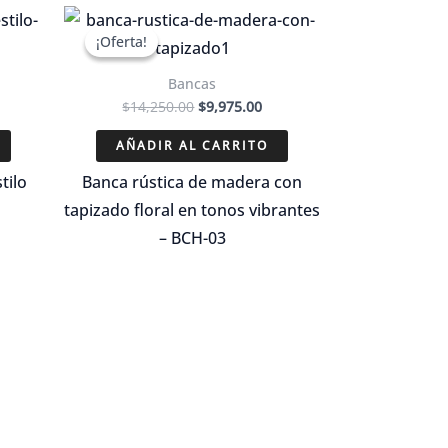
¡Oferta!
¡Oferta!
Bancas
El
El
$
14,250.00
$
9,975.00
recio
precio
precio
ctual
original
actual
AÑADIR AL CARRITO
s:
era:
es:
10,972.50.
$14,250.00.
$9,975.00.
tilo
Banca rústica de madera con
tapizado floral en tonos vibrantes
– BCH-03