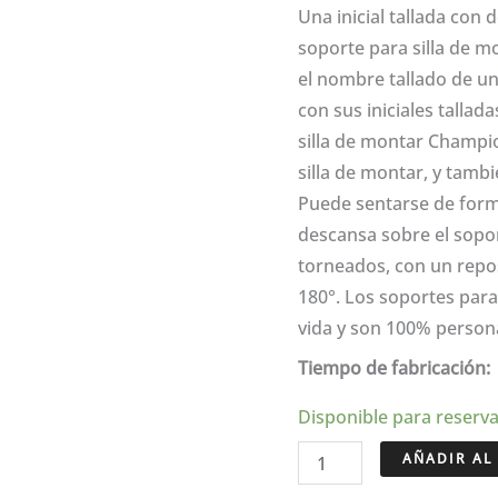
Una inicial tallada con 
soporte para silla de 
el nombre tallado de un
con sus iniciales tallad
silla de montar Champio
silla de montar, y tamb
Puede sentarse de form
descansa sobre el sopor
torneados, con un reposa
180°. Los soportes para
vida y son 100% persona
Tiempo de fabricación: 
Disponible para reserv
Soporte
AÑADIR AL
de