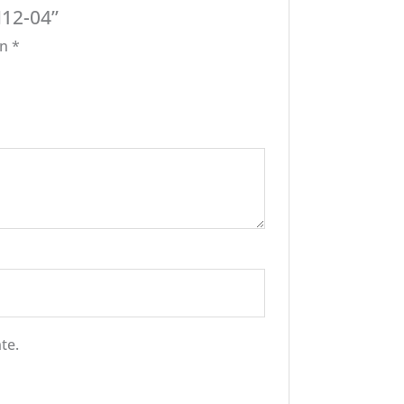
N12-04”
on
*
te.