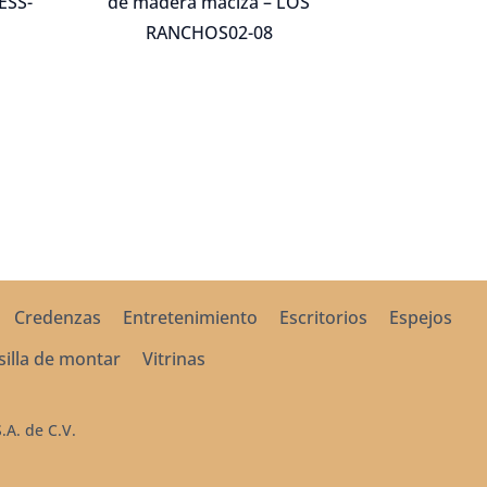
ESS-
de madera maciza – LOS
RANCHOS02-08
Credenzas
Entretenimiento
Escritorios
Espejos
silla de montar
Vitrinas
A. de C.V.