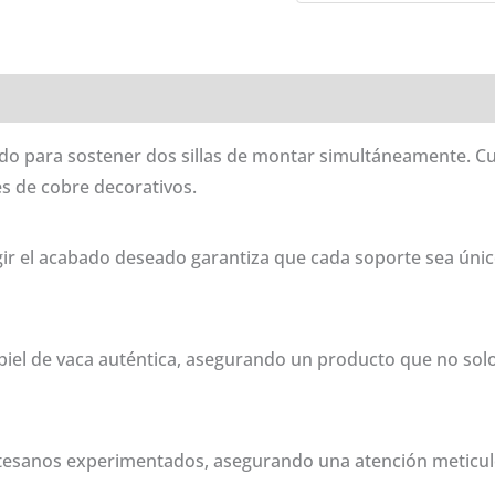
-
DOUBLE
S01
oraciones (0)
cantidad
do para sostener dos sillas de montar simultáneamente. C
s de cobre decorativos.
legir el acabado deseado garantiza que cada soporte sea úni
iel de vaca auténtica, asegurando un producto que no solo
esanos experimentados, asegurando una atención meticulosa