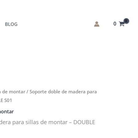
0
BLOG
la de montar
/ Soporte doble de madera para
LE S01
montar
dera para sillas de montar – DOUBLE