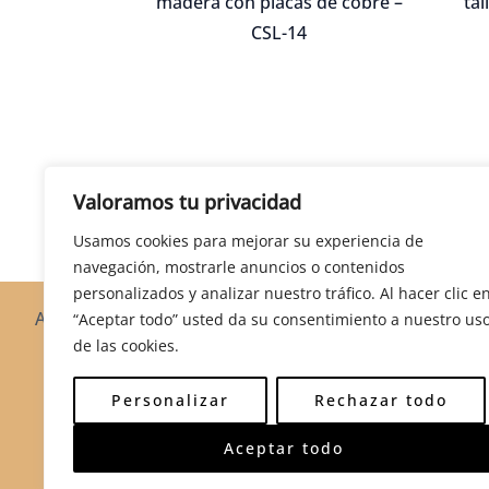
madera con placas de cobre –
tal
CSL-14
Valoramos tu privacidad
Usamos cookies para mejorar su experiencia de
navegación, mostrarle anuncios o contenidos
personalizados y analizar nuestro tráfico. Al hacer clic e
Armarios
Bancas
Baúles
Burós
Cajoneras
Ca
“Aceptar todo” usted da su consentimiento a nuestro us
de las cookies.
Mecedoras
Mesas
M
Personalizar
Rechazar todo
© 2026 Mu
Aceptar todo