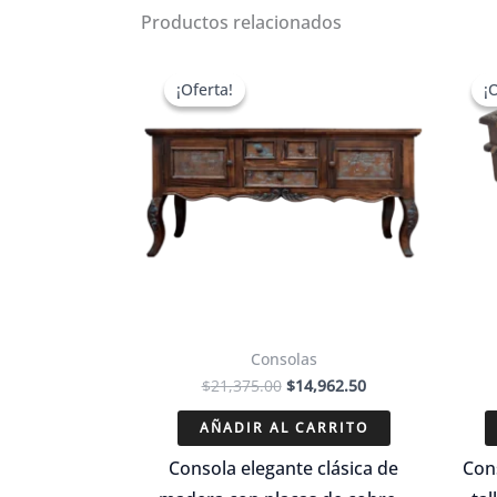
Productos relacionados
¡Oferta!
¡Oferta!
¡
¡
Consolas
El
El
$
21,375.00
$
14,962.50
precio
precio
original
actual
AÑADIR AL CARRITO
era:
es:
$21,375.00.
$14,962.50.
Consola elegante clásica de
Con