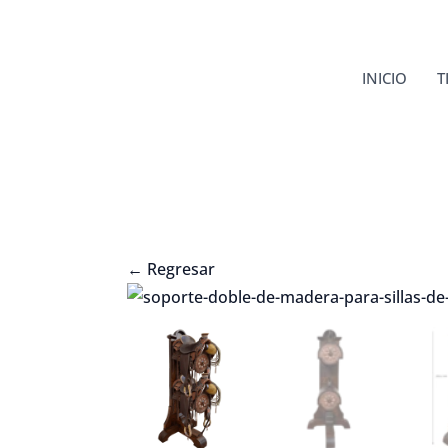
Ir
al
contenido
INICIO
T
←
Regresar