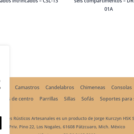
lados intrincados – CSL-13
seis compartimentos – DR
01A
n
mas
Camastros
Candelabros
Chimeneas
Consolas
o
esas de centro
Parrillas
Sillas
Sofás
Soportes para 
ebles Rústicos Artesanales es un producto de Jorge Kurczyn HSK S.
Priv. Pino 22, Los Nogales, 61608 Pátzcuaro, Mich. México