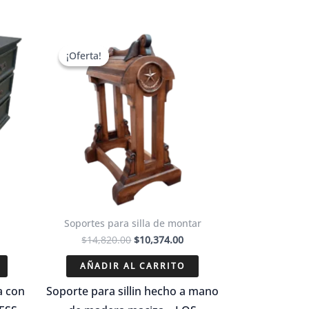
¡Oferta!
¡Oferta!
Soportes para silla de montar
El
El
$
14,820.00
$
10,374.00
recio
precio
precio
ctual
original
actual
AÑADIR AL CARRITO
s:
era:
es:
13,300.00.
$14,820.00.
$10,374.00.
a con
Soporte para sillin hecho a mano