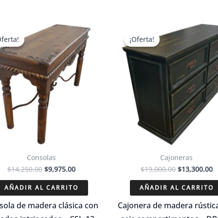
Oferta!
Oferta!
¡Oferta!
¡Oferta!
Consolas
Cajoneras
El
El
El
El
$
14,250.00
$
9,975.00
$
19,000.00
$
13,300.00
precio
precio
precio
p
original
actual
original
a
AÑADIR AL CARRITO
AÑADIR AL CARRITO
era:
es:
era:
e
$14,250.00.
$9,975.00.
$19,000.00.
$
sola de madera clásica con
Cajonera de madera rústic