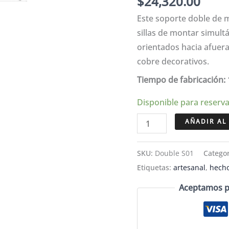
$
24,320.00
Este soporte doble de 
sillas de montar simul
orientados hacia afuer
cobre decorativos.
Tiempo de fabricación: 
Disponible para reserv
Soporte
AÑADIR AL
doble
de
SKU:
Double S01
Catego
madera
Etiquetas:
artesanal
,
hecho
para
Aceptamos pa
sillas
de
montar