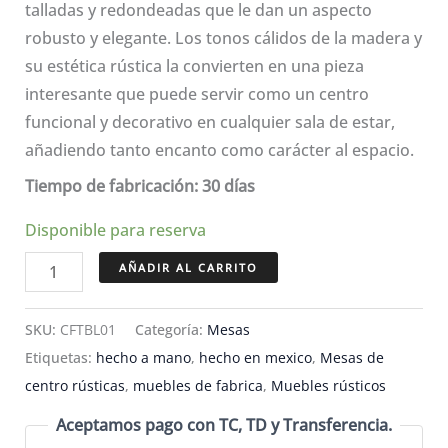
$11,400.00.
$7,980.00.
talladas y redondeadas que le dan un aspecto
robusto y elegante. Los tonos cálidos de la madera y
su estética rústica la convierten en una pieza
interesante que puede servir como un centro
funcional y decorativo en cualquier sala de estar,
añadiendo tanto encanto como carácter al espacio.
Tiempo de fabricación: 30 días
Disponible para reserva
Mesa
AÑADIR AL CARRITO
de
centro
SKU:
CFTBL01
Categoría:
Mesas
de
Etiquetas:
hecho a mano
,
hecho en mexico
,
Mesas de
madera
centro rústicas
,
muebles de fabrica
,
Muebles rústicos
rústica
Aceptamos pago con TC, TD y Transferencia.
-