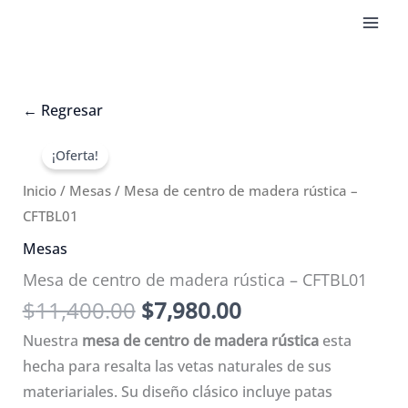
Ir
al
contenido
←
Regresar
¡Oferta!
Inicio
/
Mesas
/ Mesa de centro de madera rústica –
CFTBL01
Mesas
Mesa de centro de madera rústica – CFTBL01
El
El
$
11,400.00
$
7,980.00
precio
precio
Nuestra
mesa de centro de madera rústica
esta
original
actual
hecha para resalta las vetas naturales de sus
era:
es:
materiariales. Su diseño clásico incluye patas