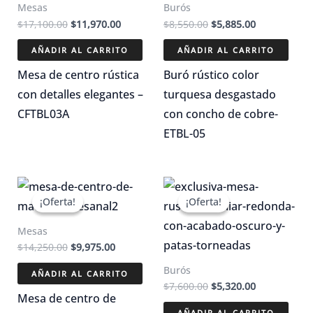
Mesas
Burós
El
El
El
El
$
17,100.00
$
11,970.00
$
8,550.00
$
5,885.00
precio
precio
precio
precio
original
actual
original
actual
AÑADIR AL CARRITO
AÑADIR AL CARRITO
era:
es:
era:
es:
$17,100.00.
$11,970.00.
$8,550.00.
$5,885.00.
Mesa de centro rústica
Buró rústico color
con detalles elegantes –
turquesa desgastado
CFTBL03A
con concho de cobre-
ETBL-05
¡Oferta!
¡Oferta!
¡Oferta!
¡Oferta!
Mesas
El
El
$
14,250.00
$
9,975.00
precio
precio
Burós
original
actual
AÑADIR AL CARRITO
era:
es:
El
El
$
7,600.00
$
5,320.00
$14,250.00.
$9,975.00.
Mesa de centro de
precio
precio
original
actual
AÑADIR AL CARRITO