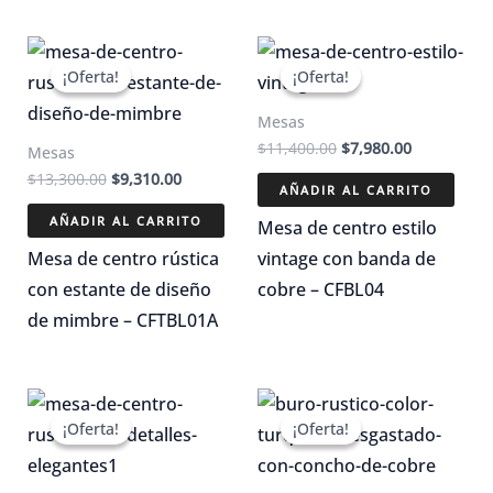
¡Oferta!
¡Oferta!
¡Oferta!
¡Oferta!
Mesas
El
El
$
11,400.00
$
7,980.00
Mesas
precio
precio
El
El
$
13,300.00
$
9,310.00
original
actual
AÑADIR AL CARRITO
precio
precio
era:
es:
original
actual
AÑADIR AL CARRITO
$11,400.00.
$7,980.00.
Mesa de centro estilo
era:
es:
$13,300.00.
$9,310.00.
Mesa de centro rústica
vintage con banda de
con estante de diseño
cobre – CFBL04
de mimbre – CFTBL01A
¡Oferta!
¡Oferta!
¡Oferta!
¡Oferta!