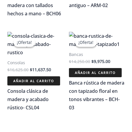
madera con tallados
antiguo – ARM-02
hechos a mano – BCH06
¡Oferta!
¡Oferta!
¡Oferta!
¡Oferta!
Bancas
El
El
$
14,250.00
$
9,975.00
Consolas
precio
precio
El
El
$
16,625.00
$
11,637.50
original
actual
AÑADIR AL CARRITO
precio
precio
era:
es:
original
actual
AÑADIR AL CARRITO
$14,250.00.
$9,975.00.
Banca rústica de madera
era:
es:
$16,625.00.
$11,637.50.
Consola clásica de
con tapizado floral en
madera y acabado
tonos vibrantes – BCH-
rústico- CSL04
03