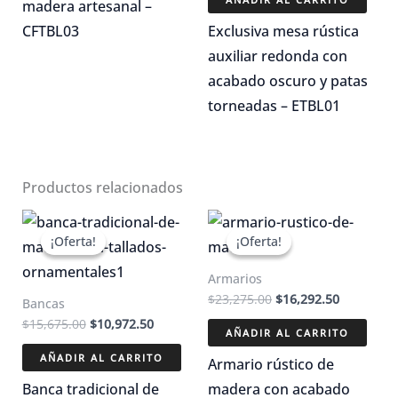
madera artesanal –
era:
es:
$7,600.00.
$5,320.00.
CFTBL03
Exclusiva mesa rústica
auxiliar redonda con
acabado oscuro y patas
torneadas – ETBL01
Productos relacionados
¡Oferta!
¡Oferta!
¡Oferta!
¡Oferta!
Armarios
El
El
$
23,275.00
$
16,292.50
Bancas
precio
precio
El
El
$
15,675.00
$
10,972.50
original
actual
AÑADIR AL CARRITO
precio
precio
era:
es:
original
actual
AÑADIR AL CARRITO
$23,275.00.
$16,292.5
Armario rústico de
era:
es:
$15,675.00.
$10,972.50.
Banca tradicional de
madera con acabado