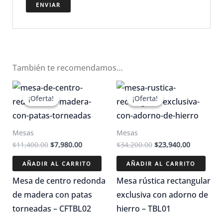
También te recomendamos…
¡Oferta!
¡Oferta!
¡Oferta!
¡Oferta!
Mesas
Mesas
El
El
El
El
$
11,400.00
$
7,980.00
$
34,200.00
$
23,940.00
precio
precio
precio
precio
original
actual
original
actual
AÑADIR AL CARRITO
AÑADIR AL CARRITO
era:
es:
era:
es:
$11,400.00.
$7,980.00.
$34,200.00.
$23,940.0
Mesa de centro redonda
Mesa rústica rectangular
de madera con patas
exclusiva con adorno de
torneadas – CFTBL02
hierro – TBL01