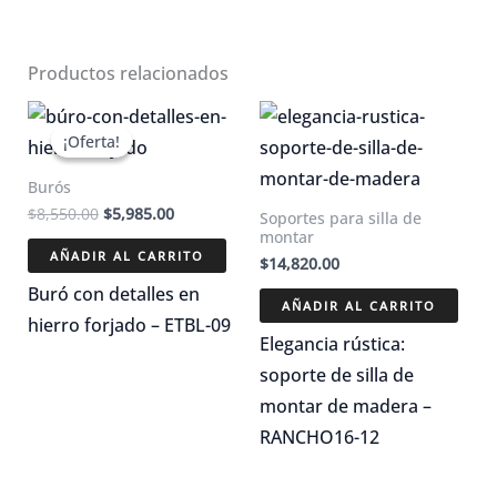
Productos relacionados
¡Oferta!
¡Oferta!
Burós
El
El
$
8,550.00
$
5,985.00
Soportes para silla de
precio
precio
montar
original
actual
AÑADIR AL CARRITO
$
14,820.00
era:
es:
$8,550.00.
$5,985.00.
Buró con detalles en
AÑADIR AL CARRITO
hierro forjado – ETBL-09
Elegancia rústica:
soporte de silla de
montar de madera –
RANCHO16-12