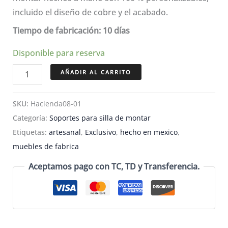
incluido el diseño de cobre y el acabado.
Tiempo de fabricación: 10 días
Disponible para reserva
Elegante
AÑADIR AL CARRITO
soporte
de
SKU:
Hacienda08-01
madera
Categoría:
Soportes para silla de montar
para
Etiquetas:
artesanal
,
Exclusivo
,
hecho en mexico
,
silla
muebles de fabrica
de
Aceptamos pago con TC, TD y Transferencia.
montar
con
detalles
metálicos
-