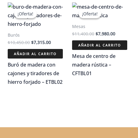
¡Oferta!
¡Oferta!
¡Oferta!
¡Oferta!
Mesas
El
El
$
11,400.00
$
7,980.00
Burós
precio
precio
El
El
$
10,450.00
$
7,315.00
original
actual
AÑADIR AL CARRITO
precio
precio
era:
es:
original
actual
AÑADIR AL CARRITO
$11,400.00.
$7,980.00.
Mesa de centro de
era:
es:
$10,450.00.
$7,315.00.
Buró de madera con
madera rústica –
cajones y tiradores de
CFTBL01
hierro forjado – ETBL02