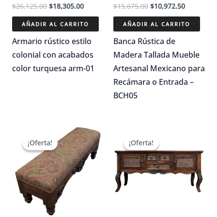
El
El
El
El
$
26,125.00
$
18,305.00
$
15,675.00
$
10,972.50
precio
precio
precio
precio
original
actual
original
actual
AÑADIR AL CARRITO
AÑADIR AL CARRITO
era:
es:
era:
es:
$26,125.00.
$18,305.00.
$15,675.00.
$10,972.5
Armario rústico estilo
Banca Rústica de
colonial con acabados
Madera Tallada Mueble
color turquesa arm-01
Artesanal Mexicano para
Recámara o Entrada –
BCH05
¡Oferta!
¡Oferta!
¡Oferta!
¡Oferta!