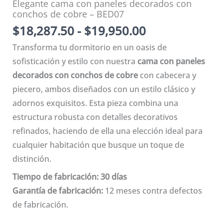
Elegante cama con paneles decorados con
conchos de cobre – BED07
Rango
$
18,287.50
-
$
19,950.00
de
Transforma tu dormitorio en un oasis de
precios:
sofisticación y estilo con nuestra
cama con paneles
desde
decorados con conchos de cobre
con cabecera y
$18,287.50
piecero, ambos diseñados con un estilo clásico y
hasta
adornos exquisitos. Esta pieza combina una
$19,950.00
estructura robusta con detalles decorativos
refinados, haciendo de ella una elección ideal para
cualquier habitación que busque un toque de
distinción.
Tiempo de fabricación: 30 días
Garantía de fabricación:
12 meses contra defectos
de fabricación.