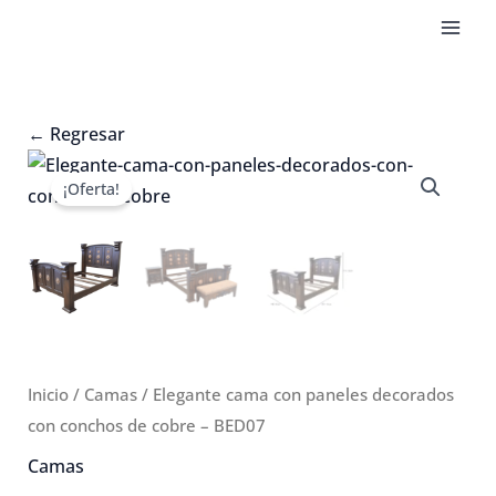
Ir
al
contenido
←
Regresar
¡Oferta!
Inicio
/
Camas
/ Elegante cama con paneles decorados
con conchos de cobre – BED07
Camas