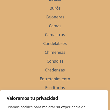
Burós
Cajoneras
Camas
Camastros
Candelabros
Chimeneas
Consolas
Credenzas
Entretenimiento
Escritorios
Espejos
Valoramos tu privacidad
Mecedoras
Usamos cookies para mejorar su experiencia de