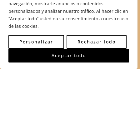
navegación, mostrarle anuncios o contenidos
Mesas
personalizados y analizar nuestro tráfico. Al hacer clic en
Mesas de centro
“Aceptar todo” usted da su consentimiento a nuestro uso
de las cookies.
Parrillas
Sillas
Personalizar
Rechazar todo
Sofás
Aceptar todo
Soportes para silla de montar
Vitrinas
© 2026 Muebles Rústicos Artesanales es un producto de Jorge
Kurczyn HSK S.A. de C.V.
Priv. Pino 22, Los Nogales, 61608 Pátzcuaro, Mich. México
Whatsapp: +52 56 3185 5299