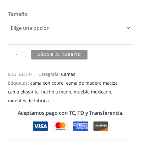
Tamaño
Elegante
AÑADIR AL CARRITO
cama
con
SKU:
BED07
Categoría:
Camas
paneles
Etiquetas:
cama con cobre
,
cama de madera maciza
,
decorados
cama elegante
,
hecho a mano
,
mueble mexicano
,
con
muebles de fabrica
conchos
Aceptamos pago con TC, TD y Transferencia.
de
cobre
-