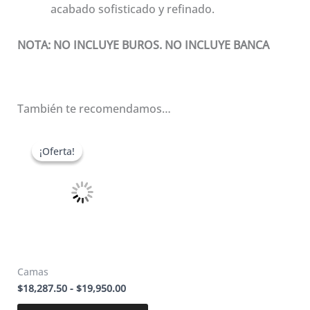
acabado sofisticado y refinado.
NOTA: NO INCLUYE BUROS. NO INCLUYE BANCA
También te recomendamos…
¡Oferta!
¡Oferta!
Camas
Rango
$
18,287.50
-
$
19,950.00
de