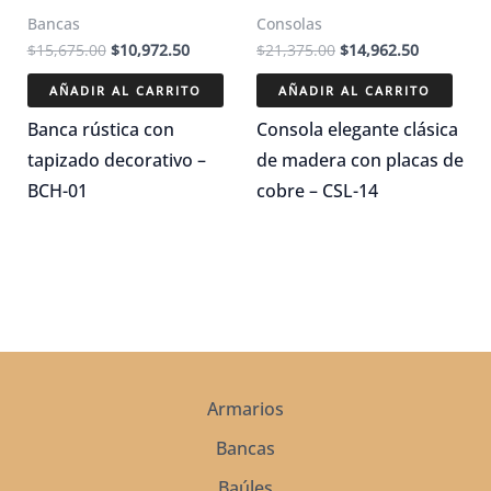
Bancas
Consolas
El
El
El
El
$
15,675.00
$
10,972.50
$
21,375.00
$
14,962.50
precio
precio
precio
precio
original
actual
original
actual
AÑADIR AL CARRITO
AÑADIR AL CARRITO
era:
es:
era:
es:
$15,675.00.
$10,972.50.
$21,375.00.
$14,962.5
Banca rústica con
Consola elegante clásica
tapizado decorativo –
de madera con placas de
BCH-01
cobre – CSL-14
Armarios
Bancas
Baúles