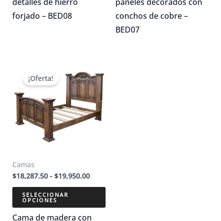
producto
producto
detalles de hierro
paneles decorados con
tiene
tiene
forjado – BED08
conchos de cobre –
múltiples
múltiples
BED07
variantes.
variantes.
Las
Las
opciones
opciones
¡Oferta!
se
se
pueden
pueden
elegir
elegir
en
en
la
la
página
página
Camas
de
de
Rango
$
18,287.50
-
$
19,950.00
producto
producto
de
precios:
SELECCIONAR
OPCIONES
desde
$18,287.50
Este
Cama de madera con
hasta