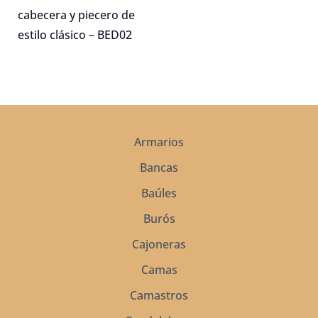
$19,950.00
producto
cabecera y piecero de
tiene
estilo clásico – BED02
múltiples
variantes.
Las
opciones
se
Armarios
pueden
Bancas
elegir
en
Baúles
la
Burós
página
Cajoneras
de
Camas
producto
Camastros