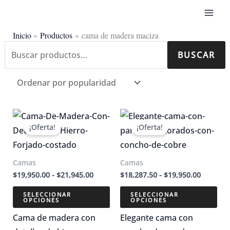
Ir
al
contenido
Inicio
Productos
cama de madera maciza
Buscar
BUSCAR
Ordenado
Mostrando los 3 resultados
por:
por
popularidad
¡Oferta!
¡Oferta!
Camas
Camas
Rango
Rango
$
19,950.00
-
$
21,945.00
$
18,287.50
-
$
19,950.00
de
de
precios:
precios:
SELECCIONAR
SELECCIONAR
OPCIONES
OPCIONES
desde
desde
$19,950.00
$18,287.
Este
Este
Cama de madera con
Elegante cama con
hasta
hasta
$21,945.00
$19,950.