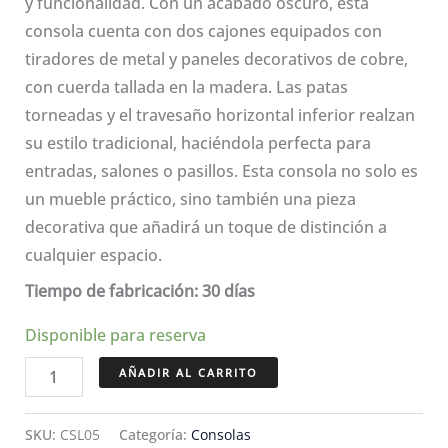
y funcionalidad. Con un acabado oscuro, esta
$15,675.00.
$10,972.50.
consola cuenta con dos cajones equipados con
tiradores de metal y paneles decorativos de cobre,
con cuerda tallada en la madera. Las patas
torneadas y el travesaño horizontal inferior realzan
su estilo tradicional, haciéndola perfecta para
entradas, salones o pasillos. Esta consola no solo es
un mueble práctico, sino también una pieza
decorativa que añadirá un toque de distinción a
cualquier espacio.
Tiempo de fabricación: 30 días
Disponible para reserva
Consola
AÑADIR AL CARRITO
de
entrada
SKU:
CSL05
Categoría:
Consolas