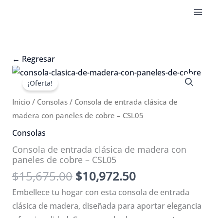
Ir
al
contenido
←
Regresar
¡Oferta!
Inicio
/
Consolas
/ Consola de entrada clásica de
madera con paneles de cobre – CSL05
Consolas
Consola de entrada clásica de madera con
paneles de cobre – CSL05
El
El
$
15,675.00
$
10,972.50
precio
precio
Embellece tu hogar con esta consola de entrada
original
actual
clásica de madera, diseñada para aportar elegancia
era:
es: