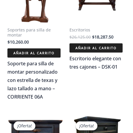
Soportes para silla de
Escritorios
montar
El
El
$
26,125.00
$
18,287.50
$
10,260.00
precio
precio
original
actual
AÑADIR AL CARRITO
era:
es:
AÑADIR AL CARRITO
$26,125.00.
$18,287.5
Escritorio elegante con
Soporte para silla de
tres cajones – DSK-01
montar personalizado
con estrella de texas y
lazo tallado a mano –
CORRIENTE 06A
¡Oferta!
¡Oferta!
¡Oferta!
¡Oferta!