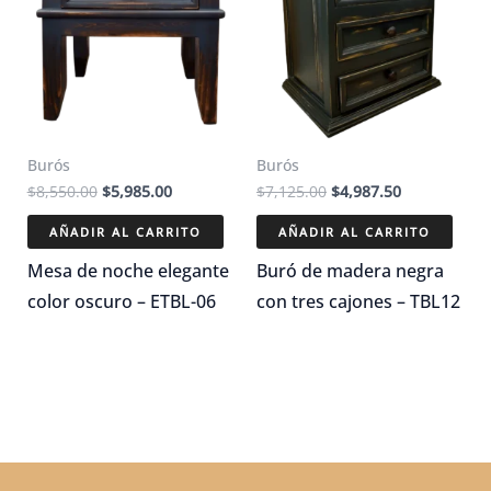
Burós
Burós
El
El
El
El
$
8,550.00
$
5,985.00
$
7,125.00
$
4,987.50
precio
precio
precio
precio
original
actual
original
actual
AÑADIR AL CARRITO
AÑADIR AL CARRITO
era:
es:
era:
es:
$8,550.00.
$5,985.00.
$7,125.00.
$4,987.50.
Mesa de noche elegante
Buró de madera negra
color oscuro – ETBL-06
con tres cajones – TBL12