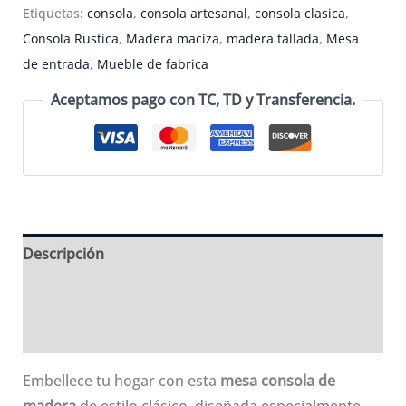
clásica
Etiquetas:
consola
,
consola artesanal
,
consola clasica
,
de
Consola Rustica
,
Madera maciza
,
madera tallada
,
Mesa
madera
de entrada
,
Mueble de fabrica
con
Aceptamos pago con TC, TD y Transferencia.
paneles
de
cobre
-
CSL05
cantidad
Descripción
Información adicional
Valoraciones (0)
Embellece tu hogar con esta
mesa consola de