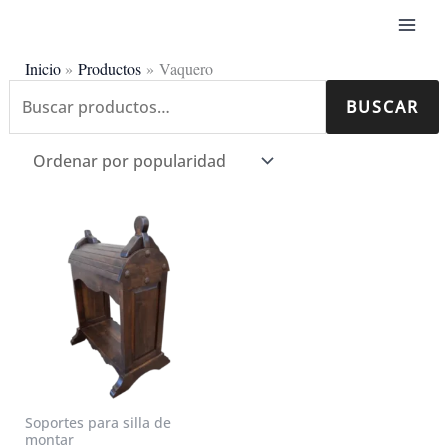
Ir
al
contenido
Inicio
Productos
Vaquero
Buscar
BUSCAR
Mostrando el único resultado
por:
Soportes para silla de
montar