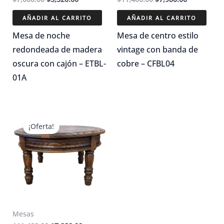
precio
precio
precio
precio
original
actual
original
actual
AÑADIR AL CARRITO
AÑADIR AL CARRITO
era:
es:
era:
es:
$7,600.00.
$5,320.00.
$11,400.00.
$7,980.00.
Mesa de noche
Mesa de centro estilo
redondeada de madera
vintage con banda de
oscura con cajón – ETBL-
cobre – CFBL04
01A
¡Oferta!
Mesas