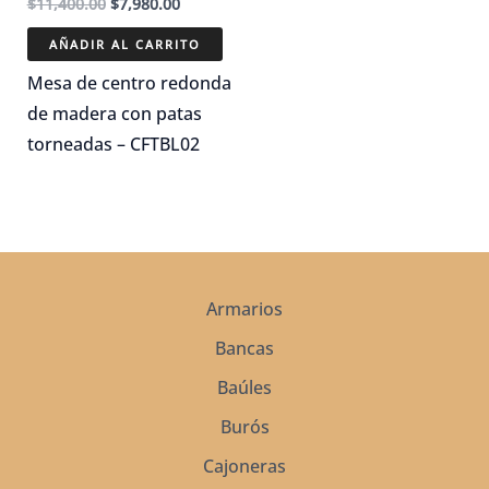
El
El
$
11,400.00
$
7,980.00
precio
precio
original
actual
AÑADIR AL CARRITO
era:
es:
$11,400.00.
$7,980.00.
Mesa de centro redonda
de madera con patas
torneadas – CFTBL02
Armarios
Bancas
Baúles
Burós
Cajoneras