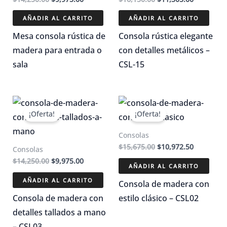
precio
precio
precio
precio
original
actual
original
actual
AÑADIR AL CARRITO
AÑADIR AL CARRITO
era:
es:
era:
es:
$14,250.00.
$9,975.00.
$16,150.00.
$11,305.0
Mesa consola rústica de
Consola rústica elegante
madera para entrada o
con detalles metálicos –
sala
CSL-15
¡Oferta!
¡Oferta!
Consolas
El
El
$
15,675.00
$
10,972.50
Consolas
precio
precio
El
El
$
14,250.00
$
9,975.00
original
actual
AÑADIR AL CARRITO
precio
precio
era:
es:
original
actual
AÑADIR AL CARRITO
$15,675.00.
$10,972.5
Consola de madera con
era:
es:
$14,250.00.
$9,975.00.
Consola de madera con
estilo clásico – CSL02
detalles tallados a mano
– CSL03