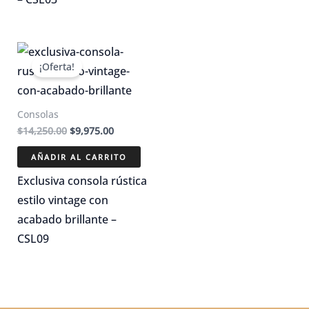
¡Oferta!
Consolas
El
El
$
14,250.00
$
9,975.00
precio
precio
original
actual
AÑADIR AL CARRITO
era:
es:
$14,250.00.
$9,975.00.
Exclusiva consola rústica
estilo vintage con
acabado brillante –
CSL09