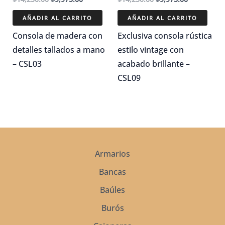
precio
precio
precio
precio
original
actual
original
actual
AÑADIR AL CARRITO
AÑADIR AL CARRITO
era:
es:
era:
es:
$14,250.00.
$9,975.00.
$14,250.00.
$9,975.00.
Consola de madera con
Exclusiva consola rústica
detalles tallados a mano
estilo vintage con
– CSL03
acabado brillante –
CSL09
Armarios
Bancas
Baúles
Burós