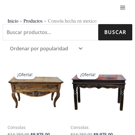
Ir
al
contenido
Inicio
Productos
Consola hecha en mexico
Buscar
BUSCAR
Ordenado
Mostrando los 2 resultados
por:
por
popularidad
¡Oferta!
¡Oferta!
Consolas
Consolas
El
El
El
El
$
14,250.00
$
9,975.00
$
14,250.00
$
9,975.00