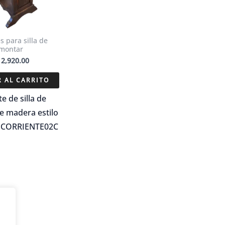
s para silla de
montar
12,920.00
 AL CARRITO
e de silla de
e madera estilo
– CORRIENTE02C