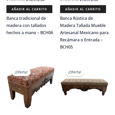
precio
precio
precio
precio
original
actual
original
actual
AÑADIR AL CARRITO
AÑADIR AL CARRITO
era:
es:
era:
es:
$15,675.00.
$10,972.50.
$15,675.00.
$10,972.5
Banca tradicional de
Banca Rústica de
madera con tallados
Madera Tallada Mueble
hechos a mano – BCH06
Artesanal Mexicano para
Recámara o Entrada –
BCH05
¡Oferta!
¡Oferta!