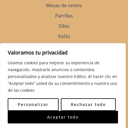
Mesas de centro
Parrillas
Sillas
Sofás
Soportes para silla de montar
Valoramos tu privacidad
Vitrinas
Usamos cookies para mejorar su experiencia de
navegación, mostrarle anuncios o contenidos
personalizados y analizar nuestro tráfico. Al hacer clic en
“Aceptar todo” usted da su consentimiento a nuestro uso
de las cookies.
© 2026 Muebles Rústicos Artesanales es un producto de Jorge
Kurczyn HSK S.A. de C.V.
Personalizar
Rechazar todo
Priv. Pino 22, Los Nogales, 61608 Pátzcuaro, Mich. México
Whatsapp: +52 56 3185 5299
Aceptar todo