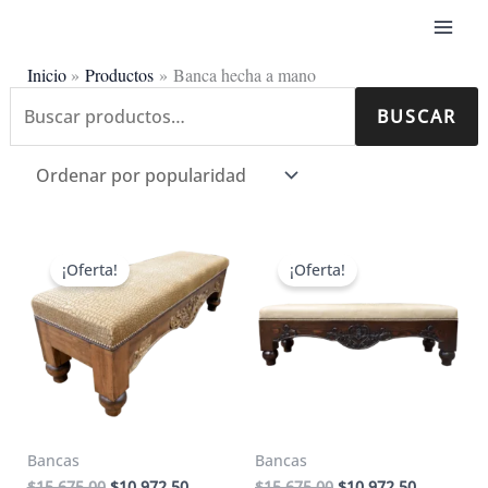
Ir
al
contenido
Inicio
Productos
Banca hecha a mano
Buscar
BUSCAR
Ordenado
Mostrando los 4 resultados
por:
por
popularidad
¡Oferta!
¡Oferta!
Bancas
Bancas
El
El
El
El
$
15,675.00
$
10,972.50
$
15,675.00
$
10,972.50