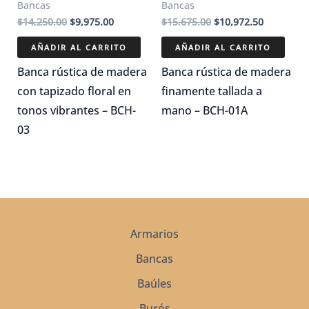
Bancas
Bancas
El
El
El
El
$
14,250.00
$
9,975.00
$
15,675.00
$
10,972.50
precio
precio
precio
precio
original
actual
original
actual
AÑADIR AL CARRITO
AÑADIR AL CARRITO
era:
es:
era:
es:
$14,250.00.
$9,975.00.
$15,675.00.
$10,972.5
Banca rústica de madera
Banca rústica de madera
con tapizado floral en
finamente tallada a
tonos vibrantes – BCH-
mano – BCH-01A
03
Armarios
Bancas
Baúles
Burós