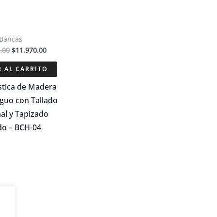
Bancas
El
El
.00
$
11,970.00
precio
precio
original
actual
 AL CARRITO
era:
es:
$17,100.00.
$11,970.00.
stica de Madera
iguo con Tallado
al y Tapizado
do – BCH-04