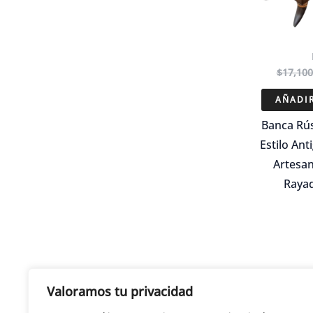
$
17,100
AÑADIR
Banca Rú
Estilo Ant
Artesan
Raya
Valoramos tu privacidad