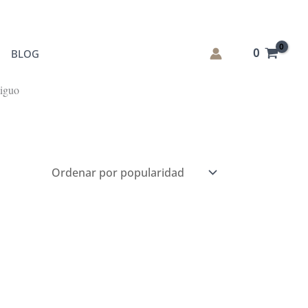
0
BLOG
tiguo